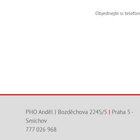
Objednejte si telefo
PHO Anděl
|
Bozděchova 2245/5
|
Praha 5 -
Smíchov
777 026 968