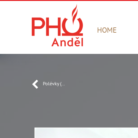
HOME
Polévky (…