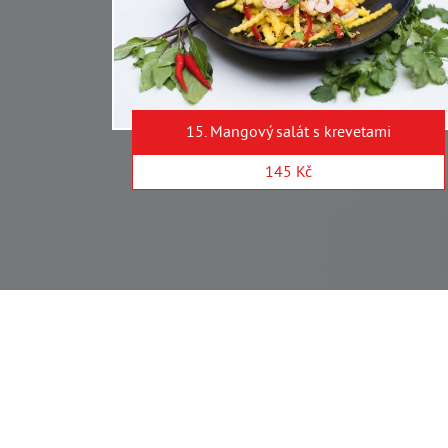
15. Mangový salát s krevetami
145 Kč