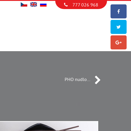
777 026 968
PHO nudlo…