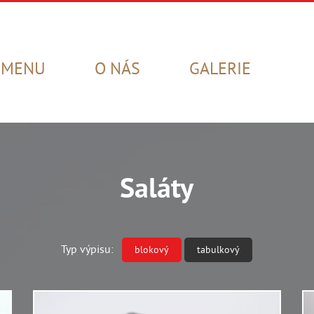
MENU
O NÁS
GALERIE
Saláty
Typ výpisu:
blokový
tabulkový